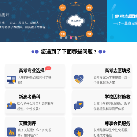
您遇到了下面哪些问题 ?
高考专业选择
高考志愿填报
人生的转折点如何科学抉
13年专家为学生提供一对一
择？
个性化解决方案
新高考选科
学校因材施教
适合学什么科目？如何科学
为高中学校因材施教、教学
规划，个性发展？
优化提供科学测评体系
天赋测评
尊享会员服务
孩子天赋是什么？如何发
长期陪伴学生个性化发展，
挥？如何培养？
打通成才路径