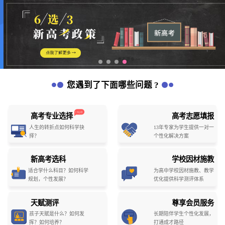
您遇到了下面哪些问题 ?
高考专业选择
高考志愿填报
人生的转折点如何科学抉
13年专家为学生提供一对一
择？
个性化解决方案
新高考选科
学校因材施教
适合学什么科目？如何科学
为高中学校因材施教、教学
规划，个性发展？
优化提供科学测评体系
天赋测评
尊享会员服务
孩子天赋是什么？如何发
长期陪伴学生个性化发展，
挥？如何培养？
打通成才路径