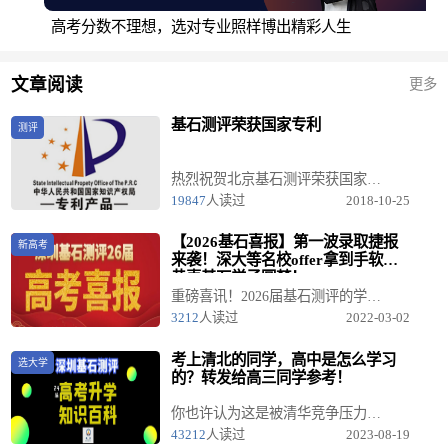
高考分数不理想，选对专业照样博出精彩人生
文章阅读
更多
基石测评荣获国家专利
测评
热烈祝贺北京基石测评荣获国家专利....
19847
人读过
2018-10-25
【2026基石喜报】第一波录取捷报
新高考
来袭！深大等名校offer拿到手软，
恭喜基石学子圆梦！
重磅喜讯！2026届基石测评的学子们开始霸榜了！ 当各大高校开始发放录取通知书，深圳基石测评的微信群里也变成了欢乐的海洋！看着孩子们的名字与心仪的大学紧紧相连，我们感到无比的骄傲与自豪。
3212
人读过
2022-03-02
考上清北的同学，高中是怎么学习
选大学
的？转发给高三同学参考！
你也许认为这是被清华竞争压力逼的，但是事实上，对大多数清华学生来说，这就是他们在中学刻苦努力的习惯、毅力和耐心的延续，以及受中学时培养出来的上进心与野心的激励。
43212
人读过
2023-08-19