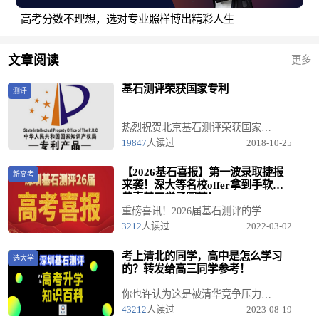
高考分数不理想，选对专业照样博出精彩人生
文章阅读
更多
基石测评荣获国家专利
测评
热烈祝贺北京基石测评荣获国家专利....
19847
人读过
2018-10-25
【2026基石喜报】第一波录取捷报
新高考
来袭！深大等名校offer拿到手软，
恭喜基石学子圆梦！
重磅喜讯！2026届基石测评的学子们开始霸榜了！ 当各大高校开始发放录取通知书，深圳基石测评的微信群里也变成了欢乐的海洋！看着孩子们的名字与心仪的大学紧紧相连，我们感到无比的骄傲与自豪。
3212
人读过
2022-03-02
考上清北的同学，高中是怎么学习
选大学
的？转发给高三同学参考！
你也许认为这是被清华竞争压力逼的，但是事实上，对大多数清华学生来说，这就是他们在中学刻苦努力的习惯、毅力和耐心的延续，以及受中学时培养出来的上进心与野心的激励。
43212
人读过
2023-08-19