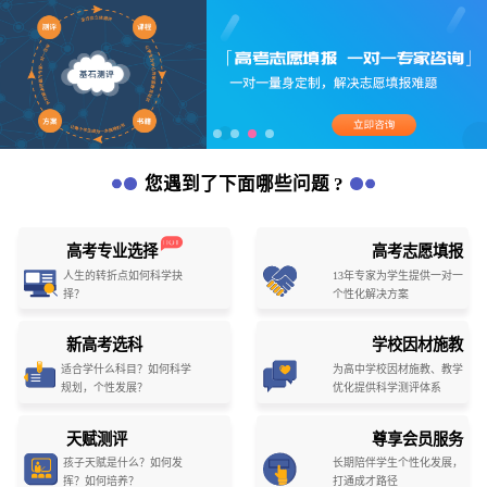
您遇到了下面哪些问题 ?
高考专业选择
高考志愿填报
人生的转折点如何科学抉
13年专家为学生提供一对一
择？
个性化解决方案
新高考选科
学校因材施教
适合学什么科目？如何科学
为高中学校因材施教、教学
规划，个性发展？
优化提供科学测评体系
天赋测评
尊享会员服务
孩子天赋是什么？如何发
长期陪伴学生个性化发展，
挥？如何培养？
打通成才路径