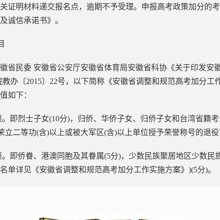
将相关证明材料递交报名点，逾期不予受理。申报高考政策加分的
及诚信承诺书》。
目
省民委 安徽省公安厅安徽省体育局安徽省科协《关于印发安徽
教办〔2015〕22号，以下简称《安徽省调整和规范高考加分工作实
值如下：
即烈士子女(10分)，归侨、华侨子女、归侨子女和台湾省籍考生
间荣立二等功(含)以上或被大军区(含)以上单位授予荣誉称号的退役军
。即侨眷、港澳同胞及其眷属(5分)，少数民族聚居地区少数民
名单详见《安徽省调整和规范高考加分工作实施方案》)(5分)。