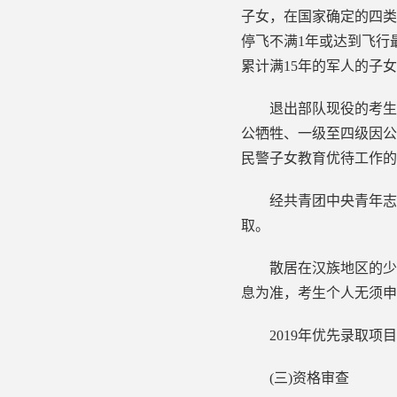
子女，在国家确定的四类
停飞不满1年或达到飞行
累计满15年的军人的子
退出部队现役的考生、
公牺牲、一级至四级因公
民警子女教育优待工作的通
经共青团中央青年志愿
取。
散居在汉族地区的少数
息为准，考生个人无须申
2019年优先录取项目
(三)资格审查