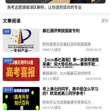
高考志愿填报误区解析，让你选到适合的专业
文章阅读
更多
基石测评荣获国家专利
测评
热烈祝贺北京基石测评荣获国家专利....
19847
人读过
2018-10-25
【2026基石喜报】第一波录取捷报
新高考
来袭！深大等名校offer拿到手软，
恭喜基石学子圆梦！
重磅喜讯！2026届基石测评的学子们开始霸榜了！ 当各大高校开始发放录取通知书，深圳基石测评的微信群里也变成了欢乐的海洋！看着孩子们的名字与心仪的大学紧紧相连，我们感到无比的骄傲与自豪。
3212
人读过
2022-03-02
考上清北的同学，高中是怎么学习
选大学
的？转发给高三同学参考！
你也许认为这是被清华竞争压力逼的，但是事实上，对大多数清华学生来说，这就是他们在中学刻苦努力的习惯、毅力和耐心的延续，以及受中学时培养出来的上进心与野心的激励。
43212
人读过
2023-08-19