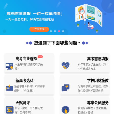
您遇到了下面哪些问题 ?
高考专业选择
高考志愿填报
人生的转折点如何科学抉
13年专家为学生提供一对一
择？
个性化解决方案
新高考选科
学校因材施教
适合学什么科目？如何科学
为高中学校因材施教、教学
规划，个性发展？
优化提供科学测评体系
天赋测评
尊享会员服务
孩子天赋是什么？如何发
长期陪伴学生个性化发展，
挥？如何培养？
打通成才路径