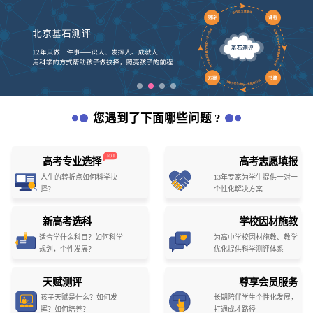
您遇到了下面哪些问题 ?
高考专业选择
高考志愿填报
人生的转折点如何科学抉
13年专家为学生提供一对一
择？
个性化解决方案
新高考选科
学校因材施教
适合学什么科目？如何科学
为高中学校因材施教、教学
规划，个性发展？
优化提供科学测评体系
天赋测评
尊享会员服务
孩子天赋是什么？如何发
长期陪伴学生个性化发展，
挥？如何培养？
打通成才路径