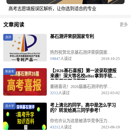
高考志愿填报误区解析，让你选到适合的专业
文章阅读
更多
基石测评荣获国家专利
测评
热烈祝贺北京基石测评荣获国家专利....
19847
人读过
2018-10-25
【2026基石喜报】第一波录取捷报
新高考
来袭！深大等名校offer拿到手软，
恭喜基石学子圆梦！
重磅喜讯！2026届基石测评的学子们开始霸榜了！ 当各大高校开始发放录取通知书，深圳基石测评的微信群里也变成了欢乐的海洋！看着孩子们的名字与心仪的大学紧紧相连，我们感到无比的骄傲与自豪。
3212
人读过
2022-03-02
考上清北的同学，高中是怎么学习
选大学
的？转发给高三同学参考！
你也许认为这是被清华竞争压力逼的，但是事实上，对大多数清华学生来说，这就是他们在中学刻苦努力的习惯、毅力和耐心的延续，以及受中学时培养出来的上进心与野心的激励。
43212
人读过
2023-08-19