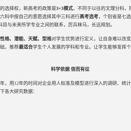
的选择权，新高考的政策是
3+3模式
，不同于以往的文理分科，
六科中按自己的意愿选择其中三科进行
高考选考
，个别省是七选
科目与未来所学专业之间的联系，厉兵秣马，长远规划。
性格、潜能、天赋、型格
对学生优势进行定义，
让自身难以改变
础，推荐
最适合
学生个人发展的学科和专业。让学生能够发挥个
科学依据
信而有征
年，用
12
年的时间对企业用人标准及模型进行深入的调研、统计
下各大研究数据：