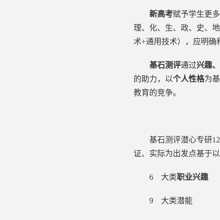
新高考
赋予学生更多
理、化、生、政、史、地
术+通用技术），应明确
基石测评
通过
兴趣、
的助力，以
个人性格
为基
教育的竞争。
基石测评潜心专研
12
证、实际为出发点基于以
6 大类
职业兴趣
9 大类潜能